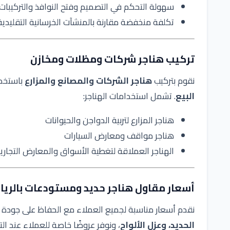
سهولة التحكم في التصميم وفتح النوافذ والتركيبات 
تكلفة منخفضة مقارنة بالمنشآت الخرسانية التقليدية
تركيب هناجر شركات ومظلات ومخازن
نقوم بتركيب
هناجر الشركات والمصانع والمزارع
باستخدا
البيع
. تشمل استخدامات الهناجر:
هناجر المزارع لتربية الدواجن والحيوانات
هناجر مواقف ومعارض السيارات
الهناجر العملاقة لتغطية الأسواق والمعارض التجاري
أسعار مقاول هناجر حديد ومستودعات بالري
نقدم أسعار مناسبة لجميع العملاء مع الحفاظ على جودة ع
الحديد، وعزل الألواح
، ونوفر عروضًا خاصة للعملاء عند ال