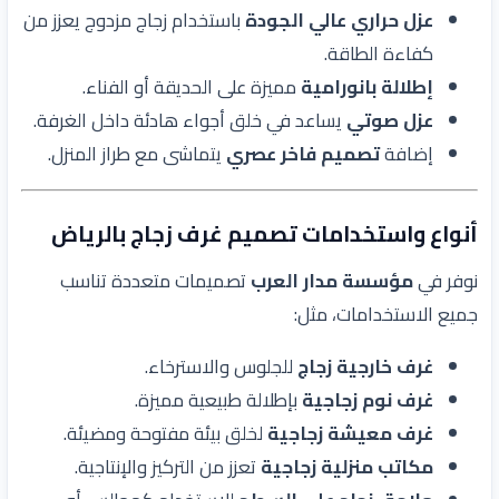
عزل حراري عالي الجودة
باستخدام زجاج مزدوج يعزز من
كفاءة الطاقة.
إطلالة بانورامية
مميزة على الحديقة أو الفناء.
عزل صوتي
يساعد في خلق أجواء هادئة داخل الغرفة.
إضافة
تصميم فاخر عصري
يتماشى مع طراز المنزل.
أنواع واستخدامات تصميم غرف زجاج بالرياض
نوفر في
مؤسسة مدار العرب
تصميمات متعددة تناسب
جميع الاستخدامات، مثل:
غرف خارجية زجاج
للجلوس والاسترخاء.
غرف نوم زجاجية
بإطلالة طبيعية مميزة.
غرف معيشة زجاجية
لخلق بيئة مفتوحة ومضيئة.
مكاتب منزلية زجاجية
تعزز من التركيز والإنتاجية.