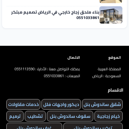
بناء ملحق زجاج خارجي في الرياض تصميم مبتكر
0551033861
الموقع
الاتصال
المملكة العربية
يمكنك التواصل معنا : الأدارة : 0551113590
السعودية : الرياض
المبيعات : 0551033861
الاقسام
شقق ساندوش بنل
ديكور واجهات فلل
خدمات مقاولات
خيام زجاجية
سقوف ساندوش بنل
تشطيب
ترميم
تركيب ساندوش بنل
غرف ساندوش بنل