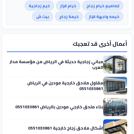
تصاميم خيام زجاج
خيام قزاز
خيم زجاجية
خيمه واجهة قزاز
خيمة زجاج
بيت ش
أعمال أخرى قد تعجبك
مباني زجاجية حديثة في الرياض من مؤسسة مدار
العرب
مقاول ملاحق خارجية مودرن في الرياض
0551033861
بناء ملحق خارجي مودرن بالرياض 0551033861
اشكال ملاحق زجاج خارجية 0551033861